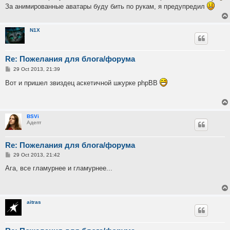
t
За анимированные аватары буду бить по рукам, я предупредил
N1X
Re: Пожелания для блога/форума
P
29 Oct 2013, 21:39
o
s
Вот и пришел звиздец аскетичной шкурке phpBB
t
BSVi
Адепт
Re: Пожелания для блога/форума
P
29 Oct 2013, 21:42
o
s
Ага, все гламурнее и гламурнее...
t
aitras