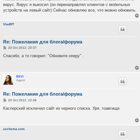
t
вирус. Вирус я выкосил (он перенаправлял клиентов с мобильных
устройств на левый сайт) Сейчас обновляю все, что можно обновить.
VladRT
Re: Пожелания для блога/форума
P
20 Oct 2012, 20:37
o
s
Спасибо, а то говорил: "Обновите оперу" .
t
BSVi
Адепт
Re: Пожелания для блога/форума
P
20 Oct 2012, 22:38
o
s
Касперский исключил сайт из черного списка. Уря, тоавгищи.
t
uschema.com