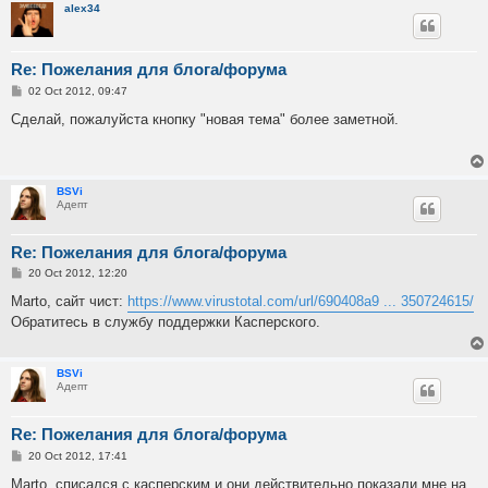
alex34
Re: Пожелания для блога/форума
P
02 Oct 2012, 09:47
o
s
Сделай, пожалуйста кнопку "новая тема" более заметной.
t
BSVi
Адепт
Re: Пожелания для блога/форума
P
20 Oct 2012, 12:20
o
s
Marto, сайт чист:
https://www.virustotal.com/url/690408a9 ... 350724615/
t
Обратитесь в службу поддержки Касперского.
BSVi
Адепт
Re: Пожелания для блога/форума
P
20 Oct 2012, 17:41
o
s
Marto, списался с касперским и они действительно показали мне на