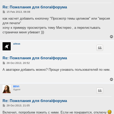
Re: Пожелания для блога/форума
P
15 Feb 2013, 06:08
o
s
как насчет добавить кнопочку "Просмотр темы целиком" или "версия
t
для печати"
хочу к примеру просмотреть тему Мистерео , а перелистывать
странички меня убивает )))
aitras
Re: Пожелания для блога/форума
P
29 Oct 2013, 20:52
o
s
А аватарки добавить можно? Проще узнавать пользователей по ним.
t
BSVi
Адепт
Re: Пожелания для блога/форума
P
29 Oct 2013, 21:05
o
s
Включил, попробуем пожить с ними. Если не понравится, отключу