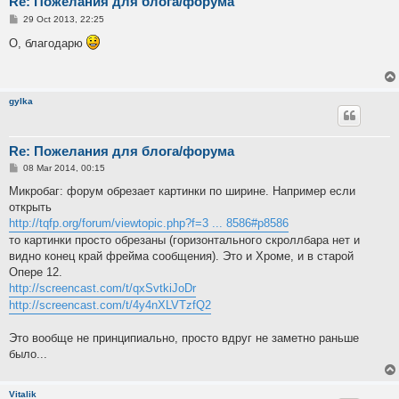
Re: Пожелания для блога/форума
P
29 Oct 2013, 22:25
o
s
О, благодарю
t
gylka
Re: Пожелания для блога/форума
P
08 Mar 2014, 00:15
o
s
Микробаг: форум обрезает картинки по ширине. Например если
t
открыть
http://tqfp.org/forum/viewtopic.php?f=3 ... 8586#p8586
то картинки просто обрезаны (горизонтального скроллбара нет и
видно конец край фрейма сообщения). Это и Хроме, и в старой
Опере 12.
http://screencast.com/t/qxSvtkiJoDr
http://screencast.com/t/4y4nXLVTzfQ2
Это вообще не принципиально, просто вдруг не заметно раньше
было...
Vitalik