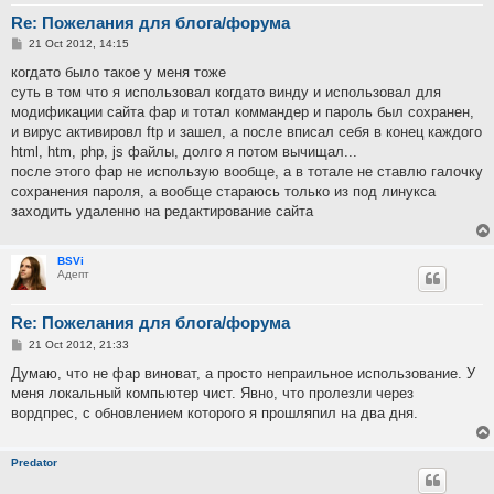
Re: Пожелания для блога/форума
P
21 Oct 2012, 14:15
o
s
когдато было такое у меня тоже
t
суть в том что я использовал когдато винду и использовал для
модификации сайта фар и тотал коммандер и пароль был сохранен,
и вирус активировл ftp и зашел, а после вписал себя в конец каждого
html, htm, php, js файлы, долго я потом вычищал...
после этого фар не использую вообще, а в тотале не ставлю галочку
сохранения пароля, а вообще стараюсь только из под линукса
заходить удаленно на редактирование сайта
BSVi
Адепт
Re: Пожелания для блога/форума
P
21 Oct 2012, 21:33
o
s
Думаю, что не фар виноват, а просто непраильное использование. У
t
меня локальный компьютер чист. Явно, что пролезли через
вордпрес, с обновлением которого я прошляпил на два дня.
Predator