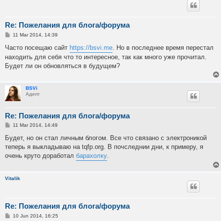
Re: Пожелания для блога/форума
P
11 Mar 2014, 14:39
o
s
Часто посещаю сайт
https://bsvi.me
. Но в последнее время перестал
t
находить для себя что то интересное, так как много уже прочитал.
Будет ли он обновляться в будущем?
BSVi
Адепт
Re: Пожелания для блога/форума
P
11 Mar 2014, 14:49
o
s
Будет, но он стал личным блогом. Все что связано с электроникой
t
теперь я выкладываю на tqfp.org. В почследнии дни, к примеру, я
очень круто доработал
барахолку
.
Vitalik
Re: Пожелания для блога/форума
P
10 Jun 2014, 16:25