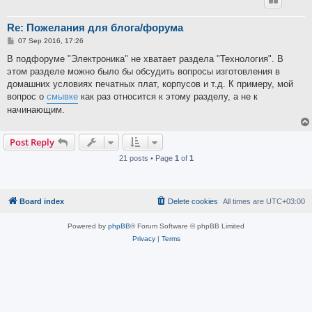
Re: Пожелания для блога/форума
P
07 Sep 2016, 17:26
o
s
В подфоруме "Электроника" не хватает раздела "Технология". В
t
этом разделе можно было бы обсудить вопросы изготовления в
домашних условиях печатных плат, корпусов и т.д. К примеру, мой
вопрос о
смывке
как раз относится к этому разделу, а не к
начинающим.
Post Reply
21 posts • Page
1
of
1
Board index
Delete cookies
All times are
UTC+03:00
Powered by
phpBB
® Forum Software © phpBB Limited
Privacy
|
Terms