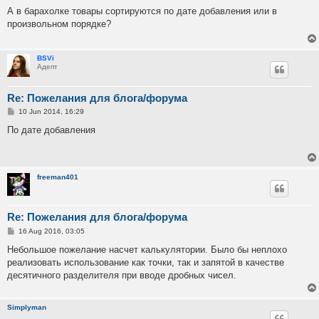
o
s
А в барахолке товары сортируются по дате добавления или в
t
произвольном порядке?
BSVi
Адепт
Re: Пожелания для блога/форума
P
10 Jun 2014, 16:29
o
s
По дате добавления
t
freeman401
Re: Пожелания для блога/форума
P
16 Aug 2016, 03:05
o
s
Небольшое пожелание насчет калькулятории. Было бы неплохо
t
реализовать использование как точки, так и запятой в качестве
десятичного разделителя при вводе дробных чисел.
Simplyman