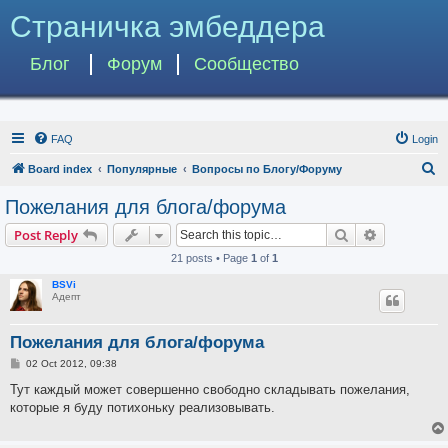
Страничка эмбеддера
Блог
Форум
Сообщество
FAQ
Login
S
Board index
Популярные
Вопросы по Блогу/Форуму
e
Пожелания для блога/форума
a
Search
Advanced s
Post Reply
r
21 posts • Page
1
of
1
c
BSVi
h
Адепт
Пожелания для блога/форума
P
02 Oct 2012, 09:38
o
s
Тут каждый может совершенно свободно складывать пожелания,
t
которые я буду потихоньку реализовывать.