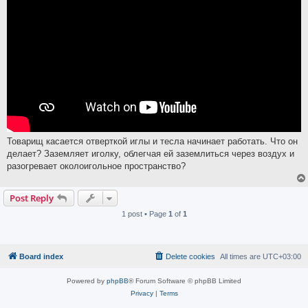
Товарищ касается отверткой иглы и тесла начинает работать. Что он
делает? Заземляет иголку, облегчая ей заземлиться через воздух и
разогревает околоигольное пространство?
Post Reply
1 post • Page
1
of
1
Board index
Delete cookies
All times are
UTC+03:00
Powered by
phpBB
® Forum Software © phpBB Limited
Privacy
|
Terms