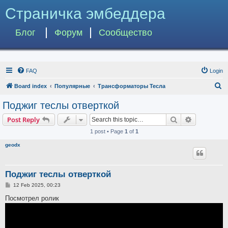
Страничка эмбеддера
Блог
Форум
Сообщество
FAQ
Login
S
Board index
Популярные
Трансформаторы Тесла
e
Поджиг теслы отверткой
a
Search
Advanced s
Post Reply
r
1 post • Page
1
of
1
c
geodx
h
Поджиг теслы отверткой
P
12 Feb 2025, 00:23
o
s
Посмотрел ролик
t