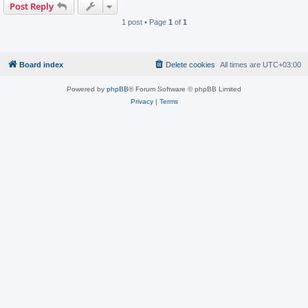
Post Reply
1 post • Page
1
of
1
Board index
Delete cookies
All times are
UTC+03:00
Powered by
phpBB
® Forum Software © phpBB Limited
Privacy
|
Terms