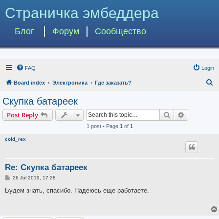
Страничка эмбеддера
Блог
Форум
Сообщество
FAQ
Login
S
Board index
Электроника
Где заказать?
e
Скупка батареек
a
Search
Advanced s
Post Reply
r
1 post • Page
1
of
1
c
cold_rex
h
Re: Скупка батареек
P
26 Jul 2019, 17:28
o
s
Будем знать, спасибо. Надеюсь еще работаете.
t