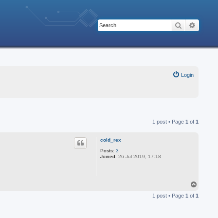
Search
Advanc
Login
1 post • Page
1
of
1
cold_rex
Posts:
3
Joined:
26 Jul 2019, 17:18
T
o
1 post • Page
1
of
1
p