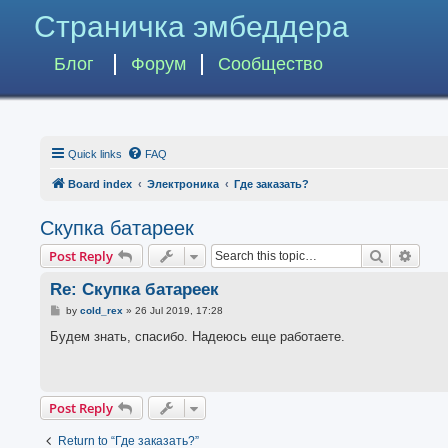
Страничка эмбеддера
Блог
Форум
Сообщество
Quick links
FAQ
Board index
Электроника
Где заказать?
Скупка батареек
Search
Advan
Post Reply
Re: Скупка батареек
P
by
cold_rex
»
26 Jul 2019, 17:28
o
s
Будем знать, спасибо. Надеюсь еще работаете.
t
Post Reply
Return to “Где заказать?”