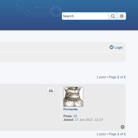
Search
Advanc
Login
1 post • Page
1
of
1
Fernanda
Posts:
16
Joined:
17 Jun 2017, 12:27
T
o
1 post • Page
1
of
1
p