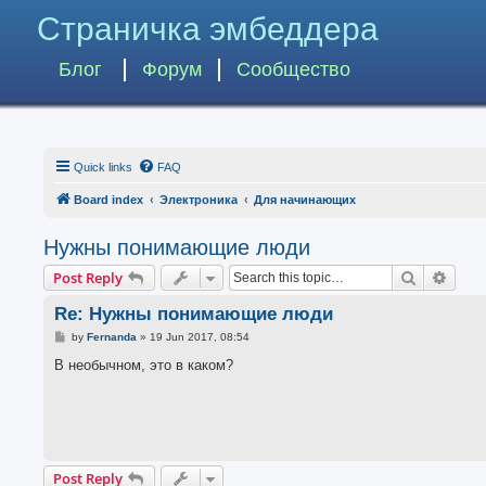
Страничка эмбеддера
Блог
Форум
Сообщество
Quick links
FAQ
Board index
Электроника
Для начинающих
Нужны понимающие люди
Search
Advan
Post Reply
Re: Нужны понимающие люди
P
by
Fernanda
»
19 Jun 2017, 08:54
o
s
В необычном, это в каком?
t
Post Reply