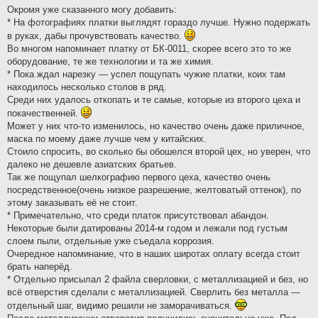
Окромя уже сказанного могу добавить:
* На фотографиях платки выглядят гораздо лучше. Нужно подержать
в руках, дабы прочувствовать качество.
Во многом напоминает платку от БК-0011, скорее всего это то же
оборудование, те же технологии и та же химия.
* Пока ждал нарезку — успел пощупать чужие платки, коих там
находилось несколько столов в ряд.
Среди них удалось откопать и те самые, которые из второго цеха и
покачественней.
Может у них что-то изменилось, но качество очень даже приличное,
маска по моему даже лучше чем у китайских.
Стоило спросить, во сколько бы обошелся второй цех, но уверен, что
далеко не дешевле азиатских братьев.
Так же пощупал шелкографию первого цеха, качество очень
посредственное(очень низкое разрешение, желтоватый оттенок), по
этому заказывать её не стоит.
* Примечательно, что среди платок присутствовал абандон.
Некоторые были датированы 2014-м годом и лежали под густым
слоем пыли, отдельные уже съедала коррозия.
Очередное напоминание, что в наших широтах оплату всегда стоит
брать наперёд.
* Отдельно присылал 2 файла сверловки, с металлизацией и без, но
всё отверстия сделали с металлизацией. Сверлить без металла —
отдельный шаг, видимо решили не заморачиваться.