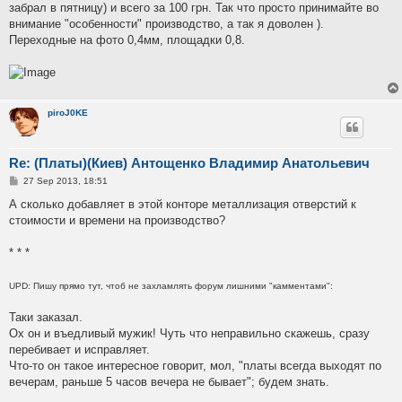
забрал в пятницу) и всего за 100 грн. Так что просто принимайте во
внимание "особенности" производство, а так я доволен ).
Переходные на фото 0,4мм, площадки 0,8.
piroJ0KE
Re: (Платы)(Киев) Антощенко Владимир Анатольевич
P
27 Sep 2013, 18:51
o
s
А сколько добавляет в этой конторе металлизация отверстий к
t
стоимости и времени на производство?
* * *
UPD: Пишу прямо тут, чтоб не захламлять форум лишними "камментами":
Таки заказал.
Ох он и въедливый мужик! Чуть что неправильно скажешь, сразу
перебивает и исправляет.
Что-то он такое интересное говорит, мол, "платы всегда выходят по
вечерам, раньше 5 часов вечера не бывает"; будем знать.