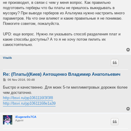
не производил, в связи с чем у меня вопрос. Как правильно
подготовить герберы что бы платы не пришлось выкидывать в
мусорку? При выводе герберов из Альтиума нужно настроить много
параметров. На что они влияют и какие правильные я не понимаю.
Помогите советом, пожалуйста.
UPD: еще вопрос. Нужно ли указывать способ разделения плат и
какие способы доступны? А то я не хочу потом пилить их
самостоятельно.
Vitalik
Re: (Платы)(Киев) Антощенко Владимир Анатольевич
P
06 Nov 2016, 00:48
o
s
Быстро и качественно. Для моих 5-ти миллиметровых дорожек более
t
чем достаточно.
http://bsvi.ru/pp1061116f3f3f8
http://bsvi.ru/pp10611168e1a39
iEugene0x7CA
Адепт