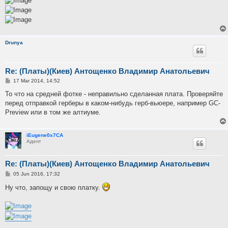
Drunya
Re: (Платы)(Киев) Антощенко Владимир Анатольевич
P
17 Mar 2014, 14:52
o
s
То что на средней фотке - неправильно сделанная плата. Проверяйте
t
перед отправкой герберы в каком-нибудь герб-вьюере, например GC-
Preview или в том же алтиуме.
iEugene0x7CA
Адепт
Re: (Платы)(Киев) Антощенко Владимир Анатольевич
P
05 Jun 2016, 17:32
o
s
Ну что, запощу и свою платку.
t