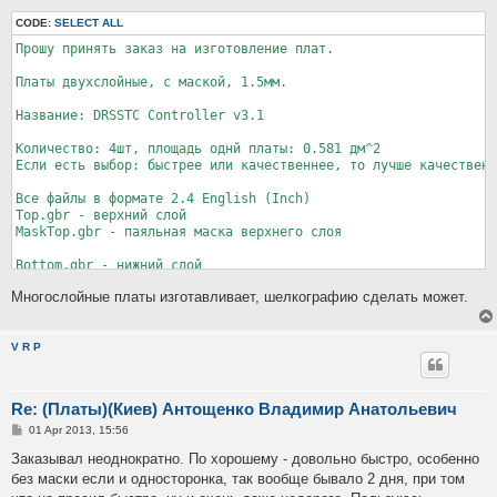
CODE:
SELECT ALL
Прошу принять заказ на изготовление плат.

Платы двухслойные, с маской, 1.5мм.

Название: DRSSTC Controller v3.1

Количество: 4шт, площадь однй платы: 0.581 дм^2

Если есть выбор: быстрее или качественнее, то лучше качественн
Все файлы в формате 2.4 English (Inch)

Top.gbr - верхний слой

MaskTop.gbr - паяльная маска верхнего слоя

Bottom.gbr - нижний слой

MaskBottom.gbr - паяльная маска нижнего слоя

Многослойные платы изготавливает, шелкографию сделать может.
Outline.gbr - контур платы

Plated.drl - сверловка

V R P
Отверстия(мм):

TOOL		SIZE		COUNT

Re: (Платы)(Киев) Антощенко Владимир Анатольевич
====		======		=====

P
01 Apr 2013, 15:56
o
 1 		0.5		99

s
Заказывал неоднократно. По хорошему - довольно быстро, особенно
 2 		0.7		23

t
без маски если и односторонка, так вообще бывало 2 дня, при том
 3 		0.9		26
