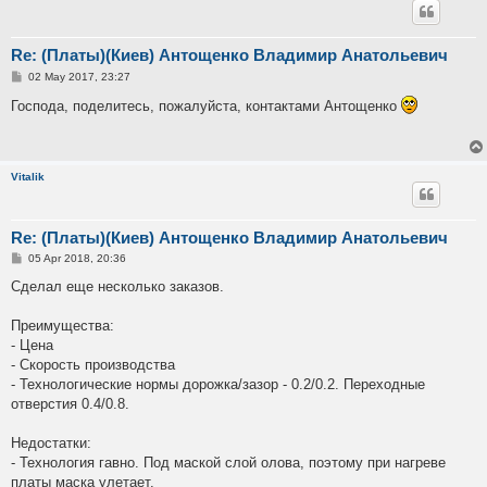
Re: (Платы)(Киев) Антощенко Владимир Анатольевич
P
02 May 2017, 23:27
o
s
Господа, поделитесь, пожалуйста, контактами Антощенко
t
Vitalik
Re: (Платы)(Киев) Антощенко Владимир Анатольевич
P
05 Apr 2018, 20:36
o
s
Сделал еще несколько заказов.
t
Преимущества:
- Цена
- Скорость производства
- Технологические нормы дорожка/зазор - 0.2/0.2. Переходные
отверстия 0.4/0.8.
Недостатки:
- Технология гавно. Под маской слой олова, поэтому при нагреве
платы маска улетает.