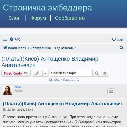
Страничка эмбеддера
Блог
Форум
Сообщество
FAQ
Login
S
Board index
Электроника
Где заказать?
e
(Платы)(Киев) Антощенко Владимир
a
Анатольевич
r
Search
Advanced s
Post Reply
c
22 posts • Page
1
of
1
h
BSVi
Адепт
(Платы)(Киев) Антощенко Владимир Анатольевич
P
22 Jun 2012, 12:47
o
s
Я заказываю прототипы у Антощенко. При этом когда пишешь ему
t
письмо, можно указать - покачественней (2-3недели) или побыстрее