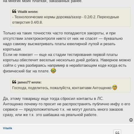
на многих моих платках, заказанных ранее.
Vitalik wrote:
- Технологические нормы дорожка/зазор - 0.2/0.2. Переходные
отверстия 0.4/0.8.
Только на таких точностях часто попадаются закороты, и при
отсутствии электроконтроля никто от них не спасет — буквально
надо самому высматривать платы ювелирной лупой и резать
коротыши.
Если не повезет — еще на стадии тестирования первой платы
коротыш обеспечит веселые несколько дней дебага. Наверное можно
сойти с ума разбираясь например в неработающем коде когда есть
физический баг на плате.
james77 wrote:
Господа, поделитесь, пожалуйста, контактами Антощенко
Да, этому товарищу еще тогда сбросил контакты в ЛС.
Антощенко почему-то просит не распространять публично инфу о его
сервисе — предположительно т.к. не могут делать много заказов
сразу, или же т.к. это шабашка на реальной работе.
Vitalik