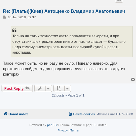
Re: (Платы)(Киев) Антощенко Владимир Анатольевич
P
03 Jun 2018, 09:37
o
s
t
Только на таких точностях часто попадаются закороты, и при
отсутствии электроконтроля никто от них не спасет — буквально
надо самому высматривать платы ювелирной лупой и резать
коротыши.
Такое может быть, но ни разу не было. Повезло наверно. Для
прототипов сойдет, а для продакшина лучше заказывать в других
конторах.
Post Reply
22 posts • Page
1
of
1
Board index
Delete cookies
All times are
UTC+03:00
Powered by
phpBB
® Forum Software © phpBB Limited
Privacy
|
Terms