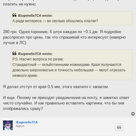
платить не нужно.
iEugene0x7CA wrote:
А ради интереса — во сколько обошлись платки?
280 грн. Односторонние, 6 штук каждая по ~0.1 дм. Я подробно
расспросил про цены, так что спрашивай что интересует (наверно
лучше в ЛС)
iEugene0x7CA wrote:
P.S. Насчет вопроса по резке:
Стандартный — гильйотинными ножницами. Края получаются
довольно шероховатые и точность небольшая — могут отрезать
немного криво.
Я делал отступ от края 0.5 мм, этого хватило с запасом.
И еще. Почему не приходят уведомления на почту, я заметил ответ
чисто случайно. И как правильно вставлять картинки, что бы они
отображались сразу?
iEugene0x7CA
Адепт