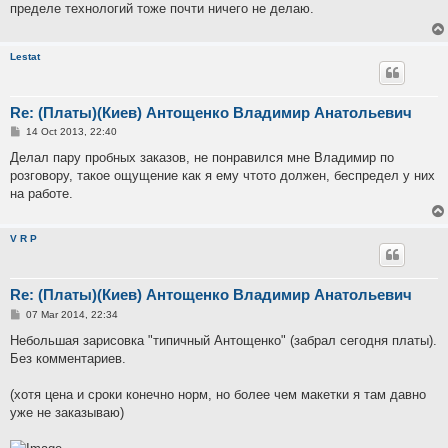
пределе технологий тоже почти ничего не делаю.
Lestat
Re: (Платы)(Киев) Антощенко Владимир Анатольевич
P
14 Oct 2013, 22:40
o
s
Делал пару пробных заказов, не понравился мне Владимир по
t
розговору, такое ощущение как я ему чтото должен, беспредел у них
на работе.
V R P
Re: (Платы)(Киев) Антощенко Владимир Анатольевич
P
07 Mar 2014, 22:34
o
s
Небольшая зарисовка "типичный Антощенко" (забрал сегодня платы).
t
Без комментариев.
(хотя цена и сроки конечно норм, но более чем макетки я там давно
уже не заказываю)