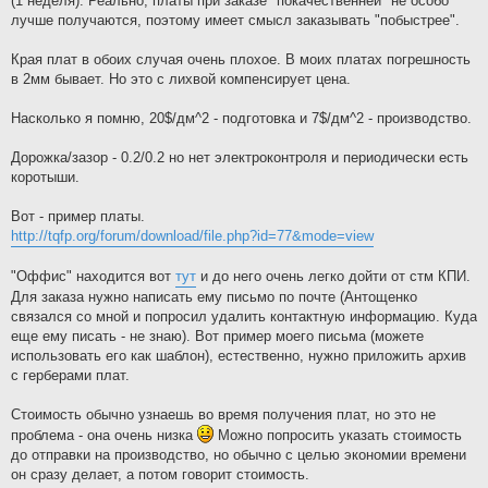
(1 неделя). Реально, платы при заказе "покачественней" не особо
лучше получаются, поэтому имеет смысл заказывать "побыстрее".
Края плат в обоих случая очень плохое. В моих платах погрешность
в 2мм бывает. Но это с лихвой компенсирует цена.
Насколько я помню, 20$/дм^2 - подготовка и 7$/дм^2 - производство.
Дорожка/зазор - 0.2/0.2 но нет электроконтроля и периодически есть
коротыши.
Вот - пример платы.
http://tqfp.org/forum/download/file.php?id=77&mode=view
"Оффис" находится вот
тут
и до него очень легко дойти от стм КПИ.
Для заказа нужно написать ему письмо по почте (Антощенко
связался со мной и попросил удалить контактную информацию. Куда
еще ему писать - не знаю). Вот пример моего письма (можете
использовать его как шаблон), естественно, нужно приложить архив
с герберами плат.
Стоимость обычно узнаешь во время получения плат, но это не
проблема - она очень низка
Можно попросить указать стоимость
до отправки на производство, но обычно с целью экономии времени
он сразу делает, а потом говорит стоимость.