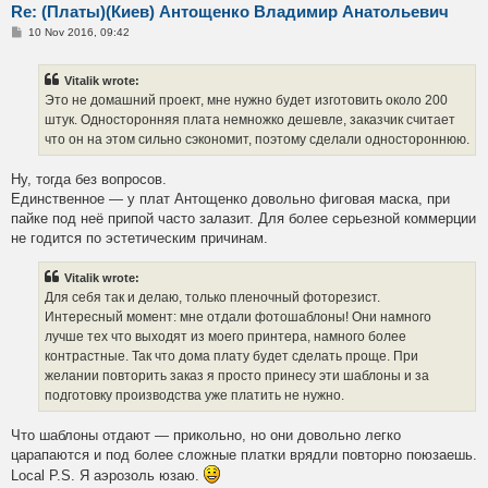
Re: (Платы)(Киев) Антощенко Владимир Анатольевич
P
10 Nov 2016, 09:42
o
s
t
Vitalik wrote:
Это не домашний проект, мне нужно будет изготовить около 200
штук. Односторонняя плата немножко дешевле, заказчик считает
что он на этом сильно сэкономит, поэтому сделали одностороннюю.
Ну, тогда без вопросов.
Единственное — у плат Антощенко довольно фиговая маска, при
пайке под неё припой часто залазит. Для более серьезной коммерции
не годится по эстетическим причинам.
Vitalik wrote:
Для себя так и делаю, только пленочный фоторезист.
Интересный момент: мне отдали фотошаблоны! Они намного
лучше тех что выходят из моего принтера, намного более
контрастные. Так что дома плату будет сделать проще. При
желании повторить заказ я просто принесу эти шаблоны и за
подготовку производства уже платить не нужно.
Что шаблоны отдают — прикольно, но они довольно легко
царапаются и под более сложные платки врядли повторно поюзаешь.
Local P.S. Я аэрозоль юзаю.