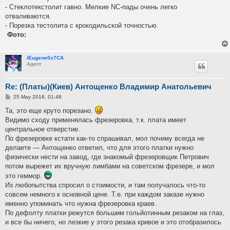
- Стеклотекстолит гавно. Мелкие NC-пады очень легко
отваливаются.
- Порезка тестолита с крокодильской точностью.
Фото:
iEugene0x7CA
Адепт
Re: (Платы)(Киев) Антощенко Владимир Анатольевич
P
25 May 2018, 01:48
o
s
Та, это еще круто порезано.
t
Видимо сходу применялась фрезеровка, т.к. плата имеет
центральное отверстие.
По фрезеровке кстати как-то спрашивал, мол почему всегда не
делаете — Антощенко ответил, что для этого платки нужно
физически нести на завод, где знакомый фрезеровщик Петрович
потом вырежет их вручную лимбами на советском фрезере, и мол
это геммор.
Из любопытства спросил о стоимости, и там получалось что-то
совсем немного к основной цене. Т.е. при каждом заказе нужно
именно упоминать что нужна фрезеровка краев.
По дефолту платки режутся большим гольйотинным резаком на глаз,
и все бы ничего, но лезкие у этого резака кривое и это отобразилось