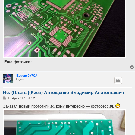
Еще фоточки:
iEugene0x7CA
Адепт
Re: (Платы)(Киев) Антощенко Владимир Анатольевич
P
16 Apr 2017, 01:52
o
s
Заказал новый прототипчик, кому интересно — фотосессия.
t