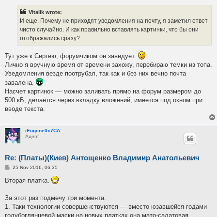
Vitalik wrote:
И еще. Почему не приходят уведомления на почту, я заметил ответ
чисто случайно. И как правильно вставлять картинки, что бы они
отображались сразу?
Тут уже к Сергею, форумчиком он заведует.
Лично я вручную время от времени захожу, перебираю темки из топа.
Уведомления везде поотрубал, так как и без них вечно почта
завалена.
Насчет картинок — можно заливать прямо на форум размером до
500 кБ, делается через вкладку вложений, имеется под окном при
вводе текста.
iEugene0x7CA
Адепт
Re: (Платы)(Киев) Антощенко Владимир Анатольевич
P
25 Nov 2016, 06:35
o
s
Вторая платка.
t
За этот раз подмечу три момента:
1. Таки технологии совершенствуются — вместо юзавшейся годами
голубоглянцевой маски на новых платках она мато-салатовая.