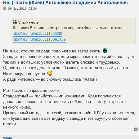
Re: (Платы)(Киев) Антощенко Владимир Анатольевич
P
06 Nov 2016, 02:34
o
s
t
Vitalik wrote:
Для моих 5-ти миллиметровых дорожек более чем достаточно.
http://bsvi.ru/pp1061116f3f3f8
http://bsvi.ru/pp10611168e1a39
Не знаю, стоило ли ради подобного на завод ехать.
Заводик в основном ради металлизированных отверстий используют,
так как в домашних условиях их делать сложно и трудоёмко.
Односторонка же делается за 20 минут, тем же лазерным утюгом.
Идти никуда не нужно.
А ради интереса — во сколько обошлись платки?
P.S. Насчет вопроса по резке:
Стандартный — гильйотинными ножницами. Края получаются
довольно шероховатые и точность небольшая — могут отрезать
немного криво.
Прокачанный метод — фрезой, но какого-либо ЧПУ у них не имеется,
они буквально вызывают дядьку с завода и тот вручную обрезает
платки.
Vitalik