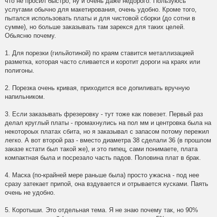
 4 		1.0		10

что не просил быстро, ну и очень даже недорого. Пользуюсь
 5 		3.0		5

услугами обычно для макетирования, очень удобно. Кроме того,
пытался использовать платы и для чистовой сборки (до сотни в
----

сумме), но больше заказывать там зарекся для таких целей.
Обьясню почему.
1. Для порезки (гильйотиной) по краям ставится металлизацией
разметка, которая часто сливается и коротит дороги на краях или
полигоны.
2. Порезка очень кривая, приходится все допиливать вручную
напильником.
3. Если заказывать фрезеровку - тут тоже как повезет. Первый раз
делал круглый платы - промахнулись на пол мм и центровка была на
некотороых платах сбита, но я заказывал с запасом потому пережил
легко. А вот второй раз - вместо диаметра 38 сделали 36 (в прошлом
заказе кстати был такой же), и это пипец, сами понимаете, плата
компактная была и посрезало часть падов. Половина плат в брак.
4. Маска (по-крайней мере раньше была) просто ужасна - под нее
сразу затекает припой, она вздувается и отрывается кусками. Паять
очень не удобно.
5. Коротыши. Это отдельная тема. Я не знаю почему так, но 90%