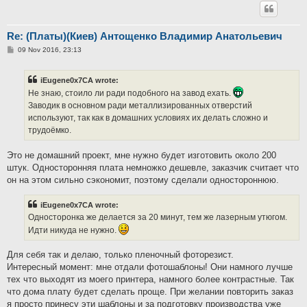
Re: (Платы)(Киев) Антощенко Владимир Анатольевич
P
09 Nov 2016, 23:13
o
s
t
iEugene0x7CA wrote:
Не знаю, стоило ли ради подобного на завод ехать.
Заводик в основном ради металлизированных отверстий
используют, так как в домашних условиях их делать сложно и
трудоёмко.
Это не домашний проект, мне нужно будет изготовить около 200
штук. Односторонняя плата немножко дешевле, заказчик считает что
он на этом сильно сэкономит, поэтому сделали одностороннюю.
iEugene0x7CA wrote:
Односторонка же делается за 20 минут, тем же лазерным утюгом.
Идти никуда не нужно.
Для себя так и делаю, только пленочный фоторезист.
Интересный момент: мне отдали фотошаблоны! Они намного лучше
тех что выходят из моего принтера, намного более контрастные. Так
что дома плату будет сделать проще. При желании повторить заказ
я просто принесу эти шаблоны и за подготовку производства уже