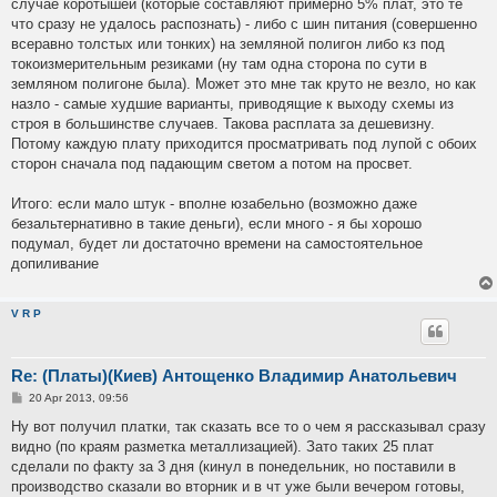
случае коротышей (которые составляют примерно 5% плат, это те
что сразу не удалось распознать) - либо с шин питания (совершенно
всеравно толстых или тонких) на земляной полигон либо кз под
токоизмерительным резиками (ну там одна сторона по сути в
земляном полигоне была). Может это мне так круто не везло, но как
назло - самые худшие варианты, приводящие к выходу схемы из
строя в большинстве случаев. Такова расплата за дешевизну.
Потому каждую плату приходится просматривать под лупой с обоих
сторон сначала под падающим светом а потом на просвет.
Итого: если мало штук - вполне юзабельно (возможно даже
безальтернативно в такие деньги), если много - я бы хорошо
подумал, будет ли достаточно времени на самостоятельное
допиливание
V R P
Re: (Платы)(Киев) Антощенко Владимир Анатольевич
P
20 Apr 2013, 09:56
o
s
Ну вот получил платки, так сказать все то о чем я рассказывал сразу
t
видно (по краям разметка металлизацией). Зато таких 25 плат
сделали по факту за 3 дня (кинул в понедельник, но поставили в
производство сказали во вторник и в чт уже были вечером готовы,