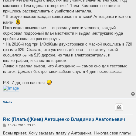
После металлизации отверстия получились значительно уже. Под
компонент 1мм сделал отверстия 1.1 мм. Компонент не влез и
пришлось рассверливать с убийством металла.
* В округе похоже каждая кошка знает кто такой Антощенко и как его
найти.
Пока искал помещение — спросил у шести человек, каждый
обрисовал подробный план местности и выдал инструкцию куда
пройти и сколько раз свернуть.
* На 2016-й год три 140x90мм двухсторонки с маской обошлись в 720
грн или $29. Сказать, что уж очень дёшево — не скажу, китай
обошелся бы на $15 дороже, но там и электроконтроль, и
шелкография, и качество в целом.
Лично я сделал вывод, что Антощенко — самое оно для тестовых
платок. Делают быстро, свои забрал спустя 4 дня после заказа.
P.S. И да, оно паяется.
Vitalik
Re: (Платы)(Киев) Антощенко Владимир Анатольевич
P
15 Oct 2016, 23:20
o
s
Всем привет. Хочу заказать плату у Антощенка. Никогда свои платы
t