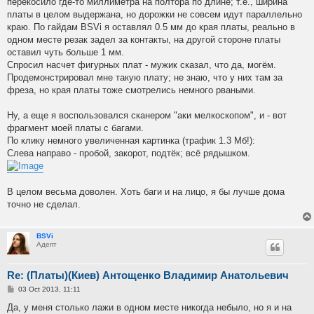
перекосило где-то миллиметра на полтора по длине; т.е., ширина
платы в целом выдержана, но дорожки не совсем идут параллельно
краю. По гайдам BSVi я оставлял 0.5 мм до края платы, реально в
одном месте резак задел за контакты, на другой стороне платы
оставил чуть больше 1 мм.
Спросил насчет фигурных плат - мужик сказал, что да, могём.
Продемонстрировал мне такую плату; не знаю, что у них там за
фреза, но края платы тоже смотрелись немного рваными.
Ну, а еще я воспользовался сканером "аки мелкоскопом", и - вот
фрагмент моей платы с багами.
По клику немного увеличенная картинка (трафик 1.3 Мб!):
Слева направо - пробой, закорот, подтёк; всё рядышком.
В целом весьма доволен. Хоть баги и на лицо, я бы лучше дома
точно не сделал.
BSVi
Адепт
Re: (Платы)(Киев) Антощенко Владимир Анатольевич
P
03 Oct 2013, 11:11
o
s
Да, у меня столько лажи в одном месте никогда небыло, но я и на
t