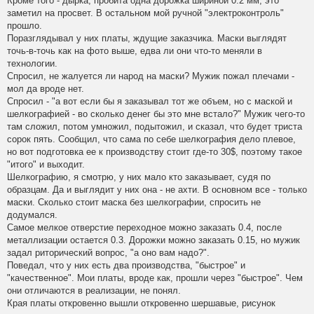
Кроме того - дырка, пробита одна дорожка шириной 0.2 мм, это
заметил на просвет. В остальном мой ручной "электроконтроль"
прошло.
Поразглядывал у них платы, ждущие заказчика. Маски выглядят
точь-в-точь как на фото выше, едва ли они что-то меняли в
технологии.
Спросил, не жалуется ли народ на маски? Мужик пожал плечами -
мол да вроде нет.
Спросил - "а вот если бы я заказывал тот же объем, но с маской и
шелкографией - во сколько денег бы это мне встало?" Мужик чего-то
там сложил, потом умножил, подытожил, и сказал, что будет триста
сорок пять. Сообщил, что сама по себе шелкография дело плевое,
но вот подготовка ее к производству стоит где-то 30$, поэтому такое
"итого" и выходит.
Шелкографию, я смотрю, у них мало кто заказывает, судя по
образцам. Да и выглядит у них она - не ахти. В основном все - только
маски. Сколько стоит маска без шелкографии, спросить не
додумался.
Самое мелкое отверстие переходное можно заказать 0.4, после
металлизации остается 0.3. Дорожки можно заказать 0.15, но мужик
задал риторический вопрос, "а оно вам надо?".
Поведал, что у них есть два производства, "быстрое" и
"качественное". Мои платы, вроде как, прошли через "быстрое". Чем
они отличаются в реализации, не понял.
Края платы откровенно вышли откровенно шершавые, рисунок