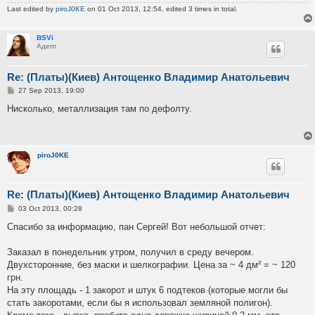
Last edited by
piroJ0KE
on 01 Oct 2013, 12:54, edited 3 times in total.
BSVi
Адепт
Re: (Платы)(Киев) Антощенко Владимир Анатольевич
P
27 Sep 2013, 19:00
o
s
Нисколько, металлизация там по дефолту.
t
piroJ0KE
Re: (Платы)(Киев) Антощенко Владимир Анатольевич
P
03 Oct 2013, 00:28
o
s
Спасибо за информацию, пан Сергей! Вот небольшой отчет:
t
Заказал в понедельник утром, получил в среду вечером.
Двухсторонние, без маски и шелкографии. Цена за ~ 4 дм² = ~ 120
грн.
На эту площадь - 1 закорот и штук 6 подтеков (которые могли бы
стать закоротами, если бы я использовал земляной полигон).