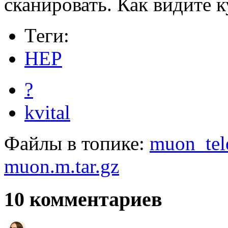
сканировать. Как видите 
Теги:
HEP
?
kvital
Файлы в топике:
muon_tel
muon.m.tar.gz
10
комментариев