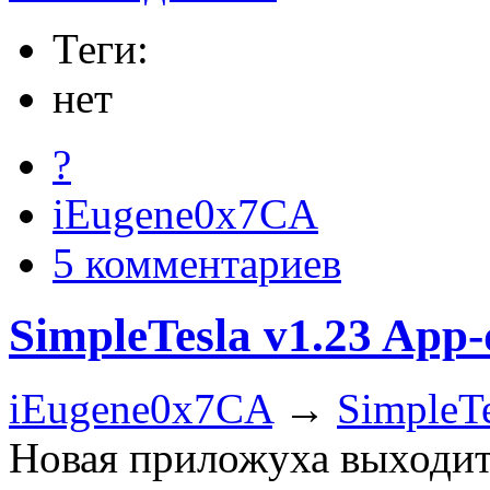
Теги:
нет
?
iEugene0x7CA
5 комментариев
SimpleTesla v1.23 App-
iEugene0x7CA
→
SimpleTe
Новая приложуха выходит 