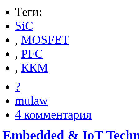
Теги:
SiC
,
MOSFET
,
PFC
,
ККМ
?
mulaw
4 комментария
Embedded & IoT Techn