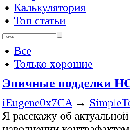
Калькулятория
Топ статьи
Все
Только хорошие
Эпичные подделки HC
iEugene0x7CA
→
SimpleTe
Я расскажу об актуальной
наводнении контрафактом 