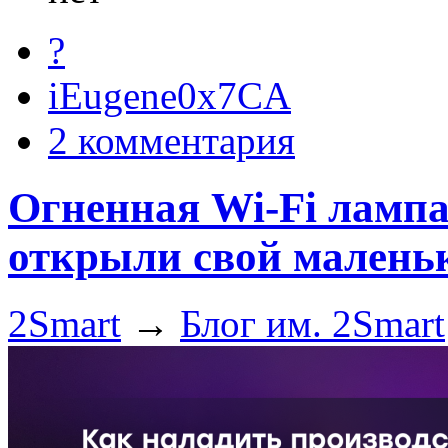
?
iEugene0x7CA
2 комментария
Огненная Wi-Fi лампа
открыли свой маленьк
2Smart
→
Блог им. 2Smart