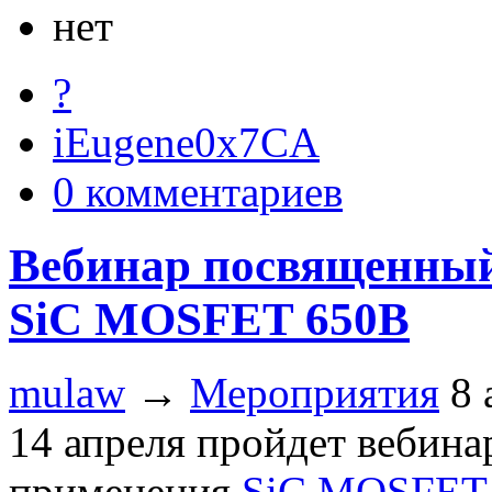
нет
?
iEugene0x7CA
0 комментариев
Вебинар посвященный
SiC MOSFET 650В
mulaw
→
Мероприятия
8 
14 апреля пройдет вебин
применения
SiC MOSFET