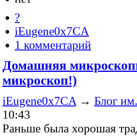
?
iEugene0x7CA
1 комментарий
Домашняя микроскопи
микроскоп!)
iEugene0x7CA
→
Блог им
10:43
Раньше была хорошая трад