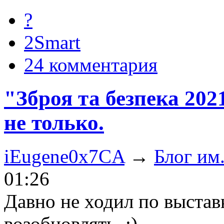
?
2Smart
24 комментария
"Зброя та безпека 202
не только.
iEugene0x7CA
→
Блог им
01:26
Давно не ходил по выстав
возобновлять. :)