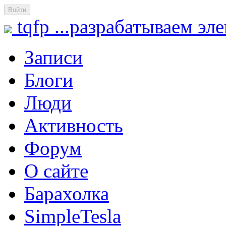
Войти
tqfp
...разрабатываем эл
Записи
Блоги
Люди
Активность
Форум
О сайте
Барахолка
SimpleTesla