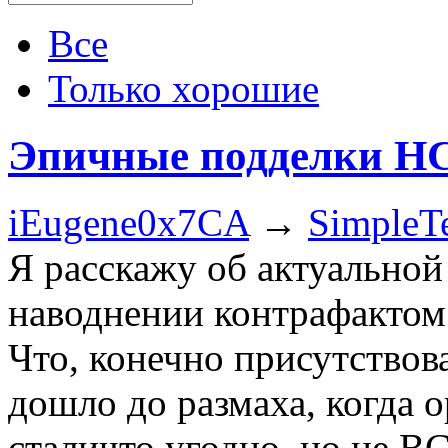
Все
Только хорошие
Эпичные подделки HC
iEugene0x7CA
→
SimpleTe
Я расскажу об актуальной
наводнении контрафактом 
Что, конечно присутствова
дошло до размаха, когда
сталичто угодно, но не B