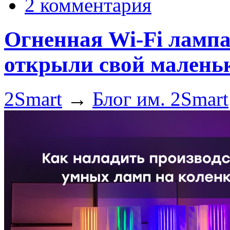
2 комментария
Огненная Wi-Fi лампа
открыли свой маленьк
2Smart
→
Блог им. 2Smart