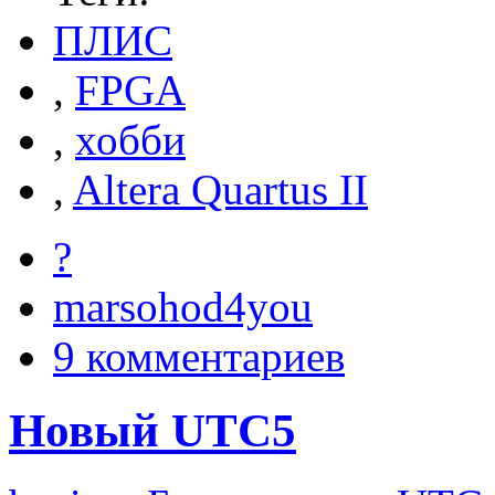
ПЛИС
,
FPGA
,
хобби
,
Altera Quartus II
?
marsohod4you
9 комментариев
Новый UTC5