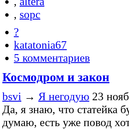
,
altera
,
sopc
?
katatonia67
5 комментариев
Космодром и закон
bsvi
→
Я негодую
23 нояб
Да, я знаю, что статейка 
думаю, есть уже повод х