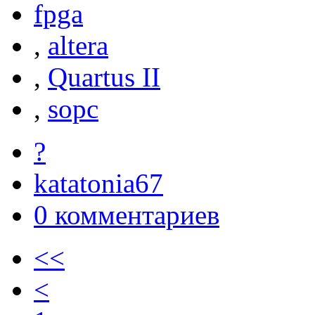
fpga
,
altera
,
Quartus II
,
sopc
?
katatonia67
0 комментариев
<<
<