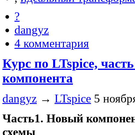
?
dangyz
4 комментария
Курс по LTspice, част
компонента
dangyz
→
LTspice
5 ноябр
Часть1. Новый компонен
схемы