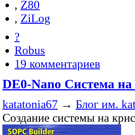
,
Z80
,
ZiLog
?
Robus
19 комментариев
DE0-Nano Cистема на 
katatonia67
→
Блог им. ka
Создание системы на крис