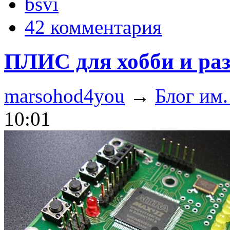
bsvi
42 комментария
ПЛИС для хобби и раз
marsohod4you
→
Блог им
10:01