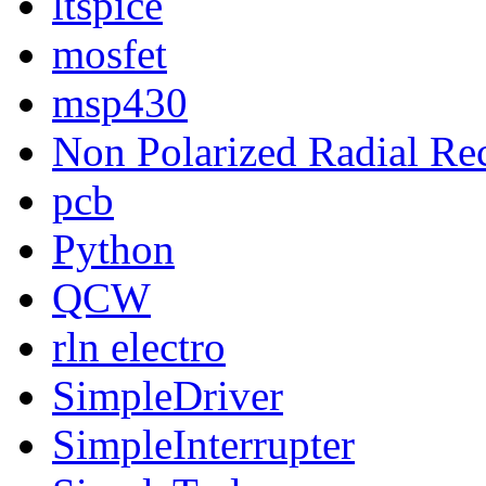
ltspice
mosfet
msp430
Non Polarized Radial Re
pcb
Python
QCW
rln electro
SimpleDriver
SimpleInterrupter