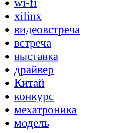
wi-fi
xilinx
видеовстреча
встреча
выставка
драйвер
Китай
конкурс
мехатроника
модель