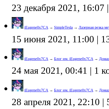
23 декабря 2021, 16:07
|
iEugene0x7CA
→
SimpleTesla
→
Лазерная резка м
15 июня 2021, 11:00
| 1
iEugene0x7CA
→
Блог им. iEugene0x7CA
→
Домаш
24 мая 2021, 00:41
| 1 
iEugene0x7CA
→
Блог им. iEugene0x7CA
→
Домаш
28 апреля 2021, 22:10
| 