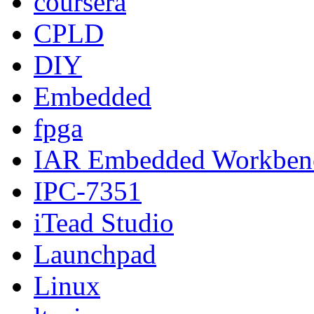
coursera
CPLD
DIY
Embedded
fpga
IAR Embedded Workben
IPC-7351
iTead Studio
Launchpad
Linux