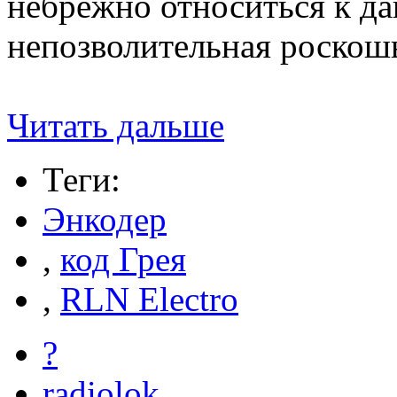
небрежно относиться к д
непозволительная роскош
Читать дальше
Теги:
Энкодер
,
код Грея
,
RLN Electro
?
radiolok