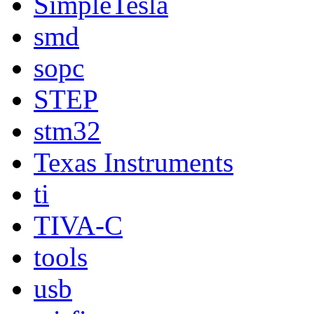
SimpleTesla
smd
sopc
STEP
stm32
Texas Instruments
ti
TIVA-C
tools
usb