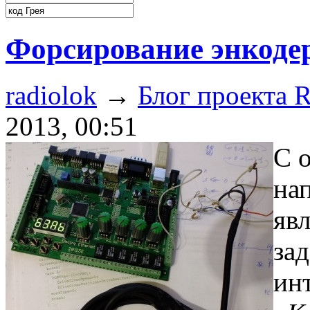
Форсирование энкоде
radiolok
→
Блог проекта R
2013, 00:51
С 
на
яв
за
инт