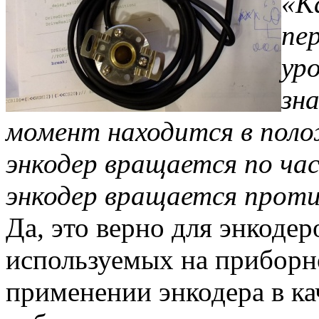
«К
пе
ур
зн
момент находится в пол
энкодер вращается по часо
энкодер вращается проти
Да, это верно для энкодер
используемых на приборн
применении энкодера в ка