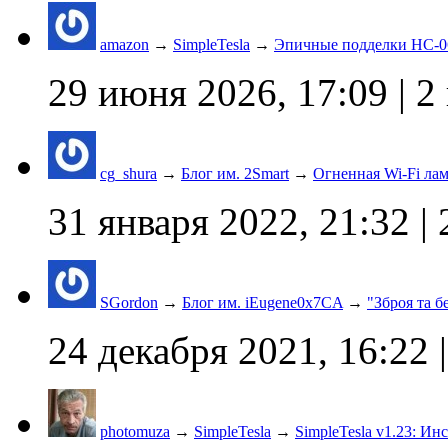
amazon
→
SimpleTesla
→
Эпичные подделки HC-0
29 июня 2026, 17:09
| 2
cg_shura
→
Блог им. 2Smart
→
Огненная Wi-Fi ла
31 января 2022, 21:32
| 
SGordon
→
Блог им. iEugene0x7CA
→
"Зброя та б
24 декабря 2021, 16:22
|
photomuza
→
SimpleTesla
→
SimpleTesla v1.23: И